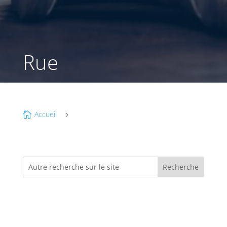
Rue
Accueil

5