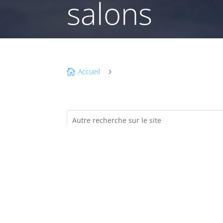
salons
Accueil

5