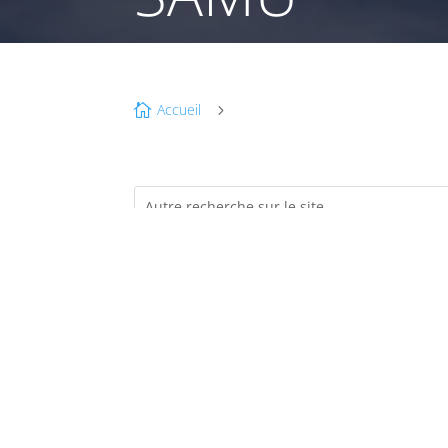
Accueil

5
MA