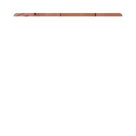
JUI
Les élèves de la classe de 1ère Générale se sont rendus
aux Archives et Bibliothèque Départementales de
Marseille le mardi 23 mai après-midi,...
2
Les 1re générale à