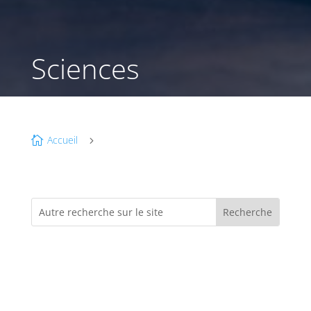
Sciences
Accueil

5