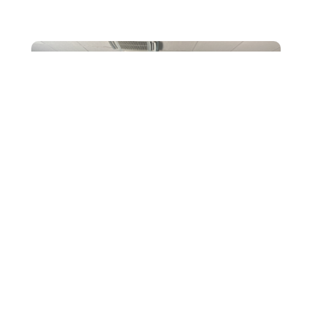
JUI
La classe de seconde MRC1 s’est rendue à la Cérémonie
de Remise des Prix du Concours “La Flamme de
l'Égalité”. Les élèves ont obtenu le premier...
7
Cérémonie de remise de prix