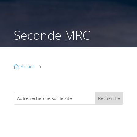
Seconde MRC
Accueil

5