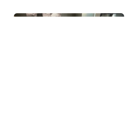
OC
Dans le cadre du projet ERASMUS KA210, 10 étudiants
de BTS Tourisme sont partis en voyage accompagnés de
leurs professeurs, Mmes SCHINTU et SAMADET,...
22
Une semaine en Italie avec