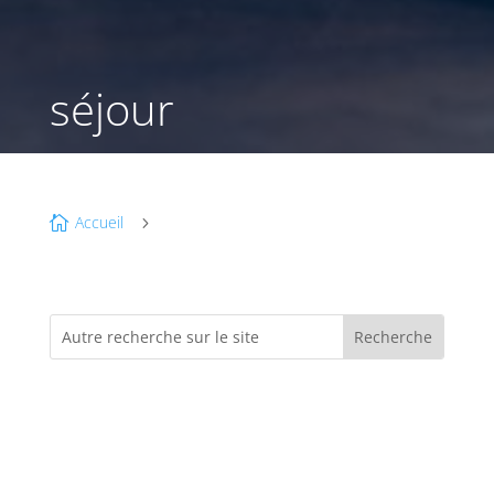
séjour
Accueil

5