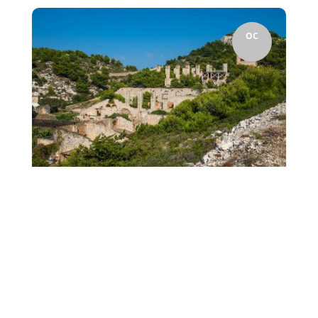
OC
Le 24 Septembre, les 1ère STMG se sont retrouvés à la
Friche de l'Escalette pour leur journée d'intégration.
Mmes BREARD, ROJAS, GHIO et Mrs...
2
Friche de l’Escalette et
biodiversité pour les 1 STMG