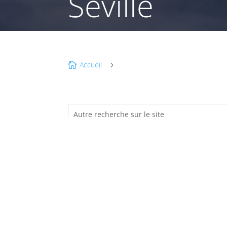
Séville
Accueil

5