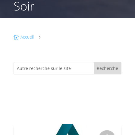
Soir
Accueil

5