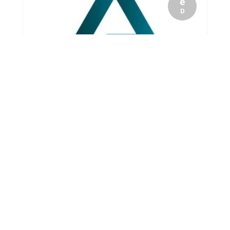
é
D
Le Lycée vous adresse un message de l'équipe d'Alpha-
éducation qui vous propose une étude du soir à Charles
Péguy.Bonne soirée à toutes et tous...
19
Pour Noël, offrez leur l’étude
du soir !
Stéphane Thiébaut
par