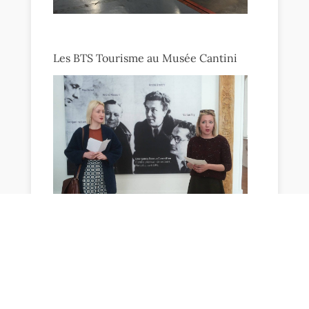
Les BTS Tourisme au Musée Cantini
←
actualité précédente
actualité suivante
→
"Alpha Education"
,
"Etude Alpha"
,