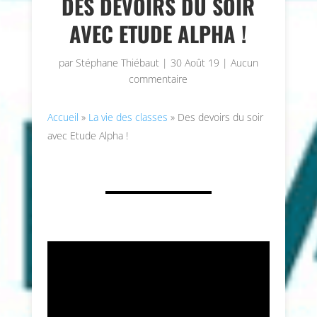
DES DEVOIRS DU SOIR
AVEC ETUDE ALPHA !
par
Stéphane Thiébaut
|
30 Août 19
|
Aucun
commentaire
Accueil
»
La vie des classes
»
Des devoirs du soir
avec Etude Alpha !