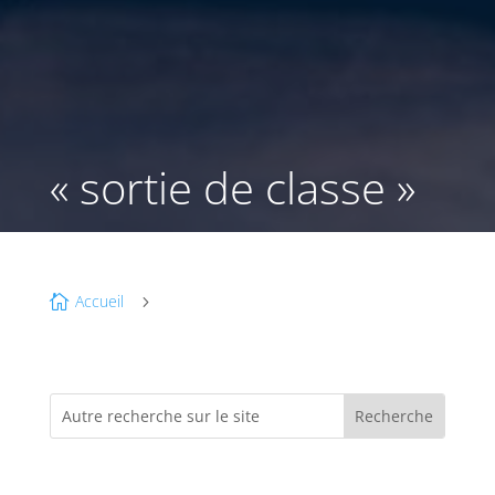
« sortie de classe »
Accueil

5