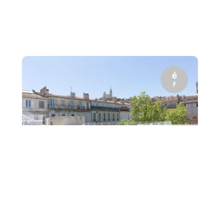
é
F
Une nouvelle montée à la Bonne Mère en Vidéo ! Dans
un article précédent, nous vous avons déjà présenté
deux vidéos de nos étudiants en première...