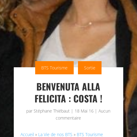
BTS Tourisme
Sortie
BENVENUTA ALLA
FELICITA : COSTA !
par
Stéphane Thiébaut
|
18 Mai 16
|
Aucun
commentaire
Accueil
»
La Vie de nos BTS
»
BTS Tourisme