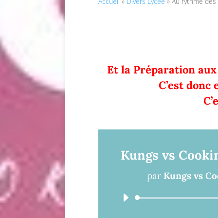
Accueil
»
Divers Lycée
»
Au rythme des
Et la Préparation aux
C’est donc 
C’
Kungs vs Cookin
par
Kungs vs Coo