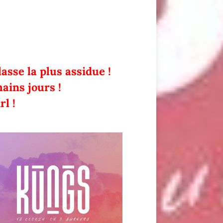
asse la plus assidue !
ains jours !
l !