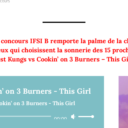
 cours
 concours IFSI B remporte la palme de la cl
eux qui choisissent la sonnerie des 15 proch
est Kungs vs Cookin’ on 3 Burners – This Gir
’ on 3 Burners - This Girl
kin’ on 3 Burners - This Girl
Lecteur
Utilisez
00:00