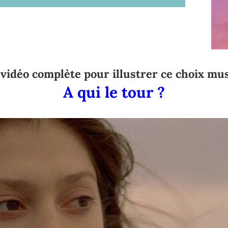
audio
les
flèches
haut/bas
pour
 vidéo complète pour illustrer ce choix mus
augmenter
A qui le tour ?
ou
diminuer
le
volume.