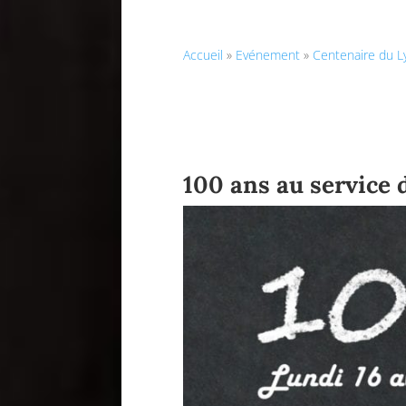
Accueil
»
Evénement
»
Centenaire du L
100 ans au service 