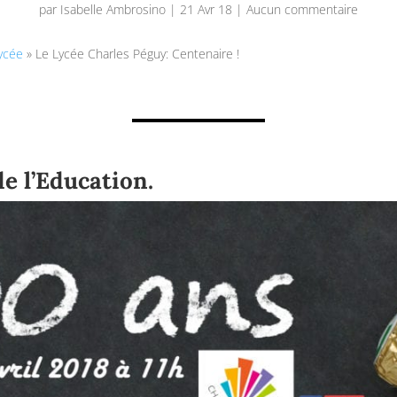
par
Isabelle Ambrosino
|
21 Avr 18
|
Aucun commentaire
ycée
»
Le Lycée Charles Péguy: Centenaire !
de l’Education.