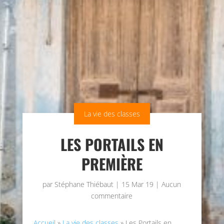
La vie des classes
LES PORTAILS EN
PREMIÈRE
par
Stéphane Thiébaut
|
15 Mar 19
|
Aucun
commentaire
Accueil
»
La vie des classes
»
Les Portails en