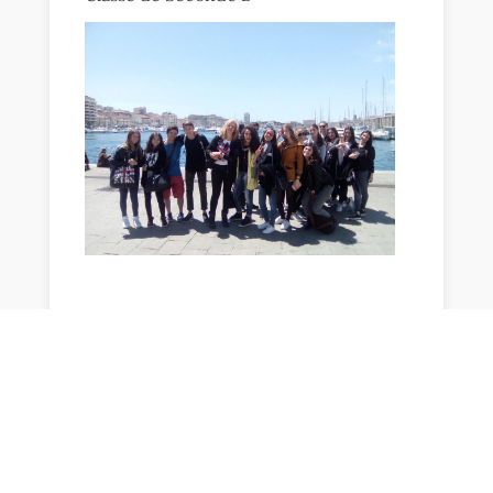
←
actualité précédente
actualité suivante
→
"Google forms"
,
accompagnement
,
Aide
,
Devoirs
,
étude
,
Google
,
Projet
,
Questionnaire
,
Rentrée
,
Sondage
,
sotien