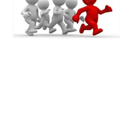
11
De l’aide aux devoirs à la
prochaine rentrée ?
Stéphane Thiébaut
par
NO