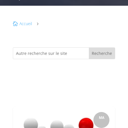
Accueil

5
MA