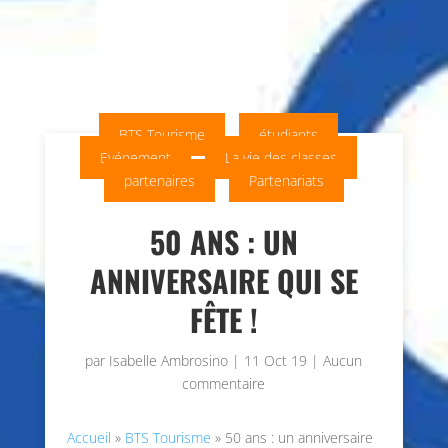
BTS Tourisme
étudiants
Evénement
La vie des classes
partenaires
Partenariats
50 ANS : UN
ANNIVERSAIRE QUI SE
FÊTE !
par
Isabelle Ambrosino
|
11 Oct 19
|
Aucun
commentaire
Accueil
»
BTS Tourisme
»
50 ans : un anniversaire