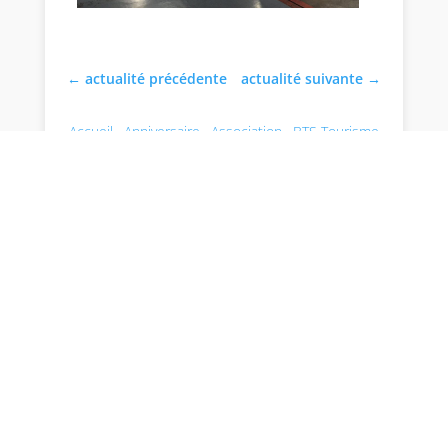
←
actualité précédente
actualité suivante
→
Accueil
,
Anniversaire
,
Association
,
BTS Tourisme
,
Charles Péguy
,
colonies
,
Congés
,
Fête
,
Guidage
,
hotel intercontinental
,
Organisation
,
réception
,
Vacances
par Isabelle Ambrosino