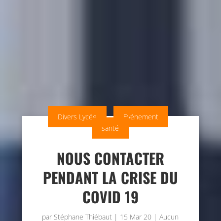
Divers Lycée
Evénement
santé
NOUS CONTACTER
PENDANT LA CRISE DU
COVID 19
par
Stéphane Thiébaut
|
15 Mar 20
|
Aucun