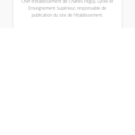
Chef d'établissement de Charles Péguy, Lycée et
Enseignement Supérieur, responsable de
publication du site de l'établissement.
Envoyer le commentaire
Votre adresse e-mail ne sera pas publiée.
Les
champs obligatoires sont indiqués avec
*