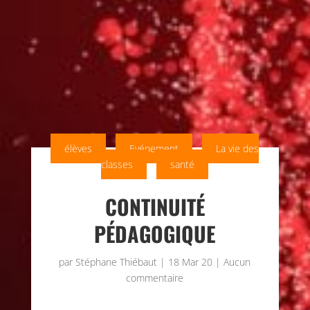
élèves
Evénement
La vie des
classes
santé
CONTINUITÉ
PÉDAGOGIQUE
par
Stéphane Thiébaut
|
18 Mar 20
|
Aucun
commentaire