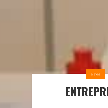
élèves
ENTREPR