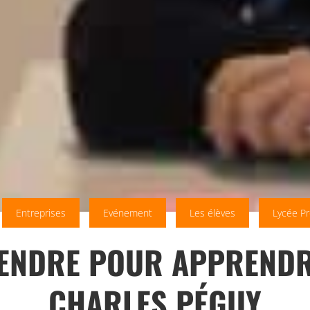
Entreprises
Evénement
Les élèves
Lycée Pr
ENDRE POUR APPRENDRE
CHARLES PÉGUY