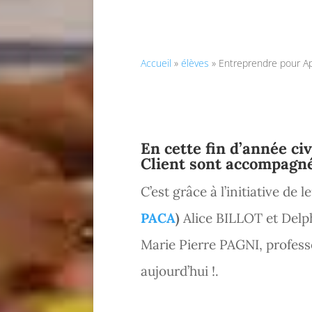
Accueil
»
élèves
»
Entreprendre pour Ap
En cette fin d’année civ
Client sont accompagné
C’est grâce à l’initiative d
PACA
)
Alice BILLOT et Delp
Marie Pierre
PAGNI
, profess
aujourd’hui !.
.