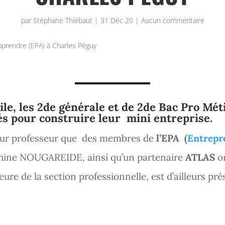
par
Stéphane Thiébaut
|
31 Déc 20
|
Aucun commentaire
prendre (EPA) à Charles Péguy
ile, les
2de générale
et de 2de Bac Pro Méti
s pour construire leur mini entreprise.
e leur professeur que des membres de
l’EPA (
Entrepr
hine NOUGAREIDE, ainsi qu’un partenaire
ATLAS
on
eure de la section professionnelle, est d’ailleurs pré