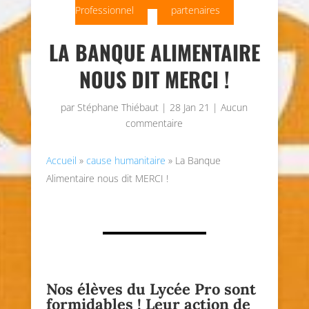
Professionnel
partenaires
LA BANQUE ALIMENTAIRE
NOUS DIT MERCI !
par
Stéphane Thiébaut
|
28 Jan 21
|
Aucun
commentaire
Accueil
»
cause humanitaire
»
La Banque
Alimentaire nous dit MERCI !
Nos élèves du Lycée Pro sont
formidables ! Leur action de