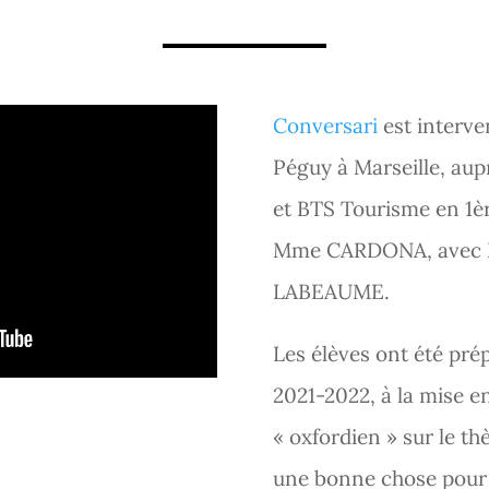
Conversari
est interve
Péguy à Marseille, au
et BTS Tourisme en 1èr
Mme CARDONA, avec 
LABEAUME.
Les élèves ont été pré
2021-2022, à la mise e
« oxfordien » sur le th
une bonne chose pour 