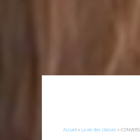
Accueil
»
La vie des classes
»
CONVERS