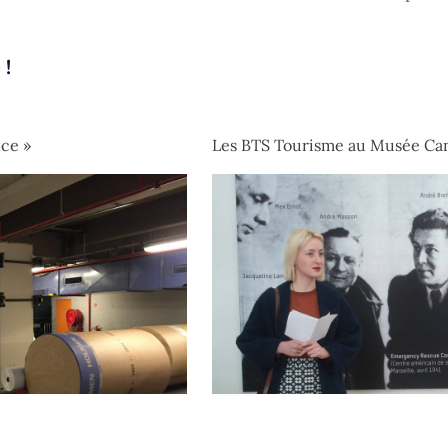
 !
nce »
Les BTS Tourisme au Musée Can