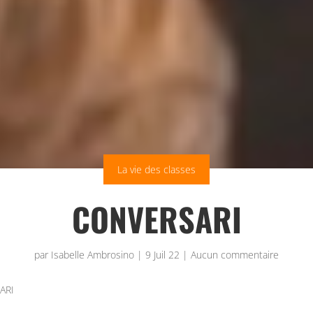
La vie des classes
CONVERSARI
par
Isabelle Ambrosino
|
9 Juil 22
|
Aucun commentaire
ARI