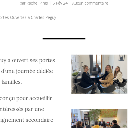
par
Rachel Piras
|
6 Fév 24
|
Aucun commentaire
ortes Ouvertes à Charles Péguy
uy a ouvert ses portes
s d’une journée dédiée
 familles.
conçu pour accueillir
 intéressés par une
seignement secondaire