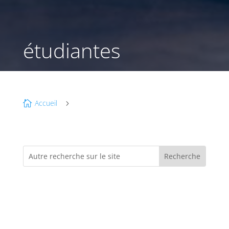
étudiantes
Accueil

5