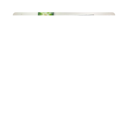
MA
Cinq étudiantes de Bachelor Responsable de
Développement Marketing et Évènementiel , Zohra,
Anissa, Lina, Houda et Emy, se sont rendues en...
2
Mission humanitaire à Kuala