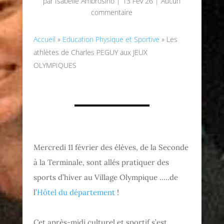
par
Isabelle Ambrosino
|
13 Fév 26
|
Aucun
commentaire
Accueil
»
Education Physique et Sportive
»
Les
athlètes de Charles PEGUY aux JEUX
OLYMPIQUES
Mercredi 11 février des élèves, de la Seconde
à la Terminale, sont allés pratiquer des
sports d’hiver au Village Olympique …..de
l’
Hôtel du département
!
Cet après-midi culturel et sportif s’est