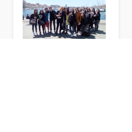
←
actualité précédente
actualité suivante
→
département 13
,
éducation physique et sportive
,
EPS
,
hôtel du département
,
Jeux Olympiques
,
sport d hiver
,
UNSS 13