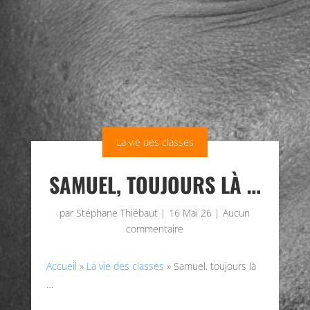
La vie des classes
SAMUEL, TOUJOURS LÀ …
par
Stéphane Thiébaut
|
16 Mai 26
|
Aucun
commentaire
Accueil
»
La vie des classes
»
Samuel, toujours là
…