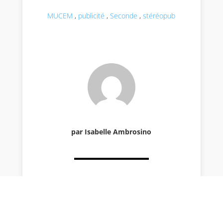
MUCEM
,
publicité
,
Seconde
,
stéréopub
par Isabelle Ambrosino
Envoyer le commentaire
Votre adresse e-mail ne sera pas publiée.
Les