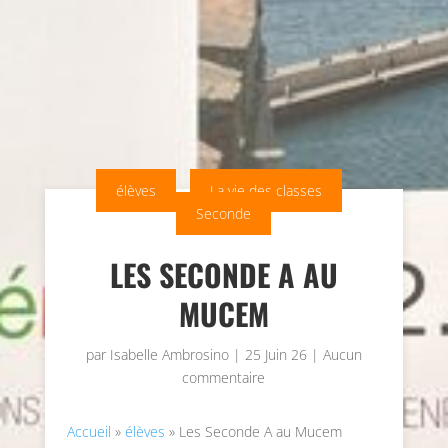
élèves
La vie des classes
Seconde
LES SECONDE A AU
MUCEM
par
Isabelle Ambrosino
|
25 Juin 26
|
Aucun
commentaire
Accueil
»
élèves
»
Les Seconde A au Mucem