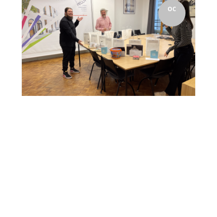
OC
À l'occasion de l'Erasmusdays de 2022, un Grand
Concours d'affiches a été mis en place au sein de notre
établissement. Un vote a été mis en...
19
Et le Grand Vainqueur du
concours est…
Isabelle Ambrosino
par