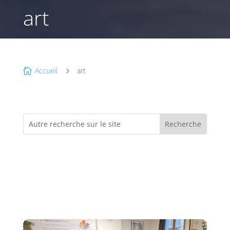
art
Accueil
art

5