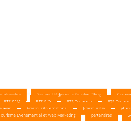
inistration
Bac pro Métier de la Relation Client
Bac pr
BTS SAM
BTS SIO
BTS Tourisme
BTS Tourism
élèves
Erasmus/International
Erasmusday
étudi
Tourisme Evènementiel et Web Marketing
partenaires
S