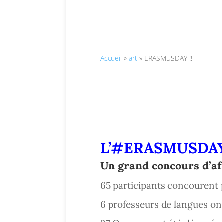
Accueil
»
art
»
ERASMUSDAY !!
L’
#
ERAS
MUSDA
Un grand concours d’aff
65 participants concourent p
6 professeurs de langues on