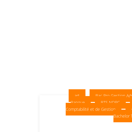
art
Bac Pro Gestion Adm
Banque
BTS NDRC
Comptabilité et de Gestion
Bachelor 