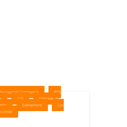
ofessionnel Commerce
BTS
e
CDI
Diplome de
ants
Evénement
Les
econde