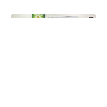
MA
Cinq étudiantes de Bachelor Responsable de
Développement Marketing et Évènementiel , Zohra,
Anissa, Lina, Houda et Emy, se sont rendues en...
2
Mission humanitaire à Kuala