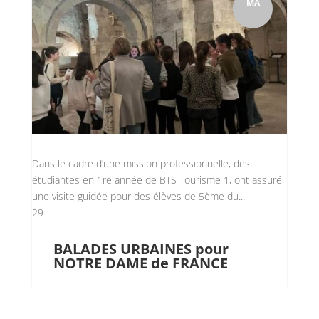
MA
Dans le cadre d’une mission professionnelle, des
étudiantes en 1re année de BTS Tourisme 1, ont assuré
une visite guidée pour des élèves de 5ème du...
29
BALADES URBAINES pour
NOTRE DAME de FRANCE
Isabelle Ambrosino
par