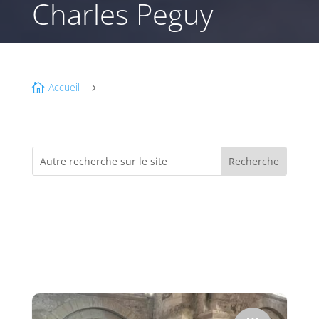
Charles Peguy
Accueil

5