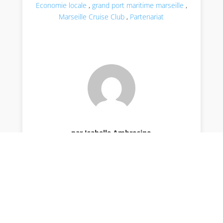
Economie locale
,
grand port maritime marseille
,
Marseille Cruise Club
,
Partenariat
par Isabelle Ambrosino
Envoyer le commentaire
Votre adresse e-mail ne sera pas publiée.
Les