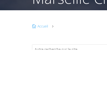
Accueil

5
JA