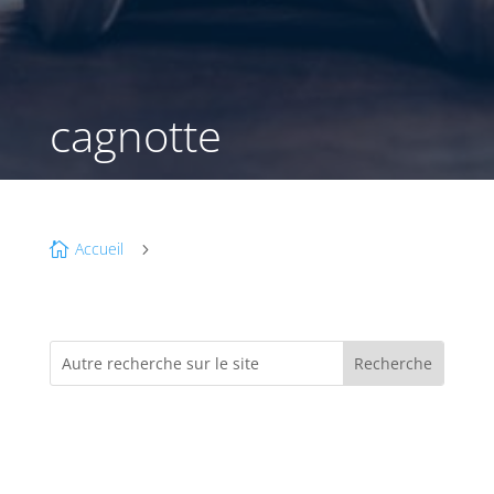
cagnotte
Accueil

5