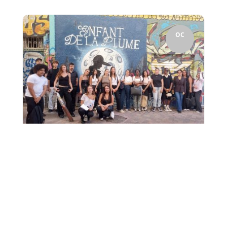
OC
Mardi 16 septembre, les étudiants de 1re et de 2eme
année de BTS TOURISME de Charles PEGUY ont
participé à des visites guidées du centre ville...
2
Marseille insolite pour la
rentrée de la section BTS