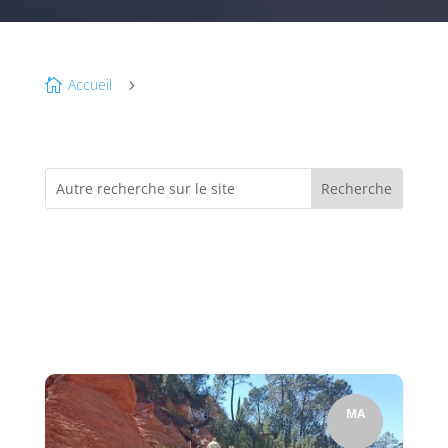
Accueil

5
MA