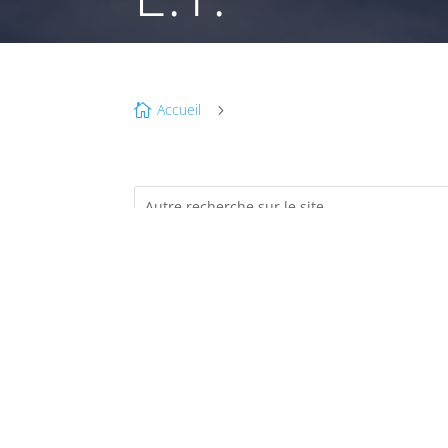
Accueil

5
MA