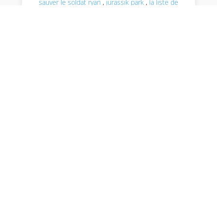
sauver le soldat ryan
,
jurassik park
,
la liste de
shindler
,
Musée du cinéma
,
rencontre du 3ème
type
,
Steven SPIELBERG
par Isabelle Ambrosino
Envoyer le commentaire