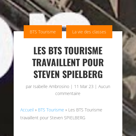
BTS Tourisme
La vie des classes
LES BTS TOURISME
TRAVAILLENT POUR
STEVEN SPIELBERG
par
Isabelle Ambrosino
|
11 Mar 23
|
Aucun
commentaire
Accueil
»
BTS Tourisme
»
Les BTS Tourisme
travaillent pour Steven SPIELBERG