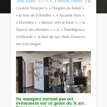
3ème type
« , «
E. T.
« , «
Indiana Jones
« , « la
Couleur Pourpre », « l’Empire du Soleil »,
« la liste de Schindler », « Jurassik Park »,
« Gremlins », « Retour vers le futur », « la
Guerre des Mondes », « A. I. l’Intelligence
Artificielle », la liste de ses chefs d’oeuvre
est très longue.
Ne manquez surtout pas cet
événement sur ce génie du 7e art .