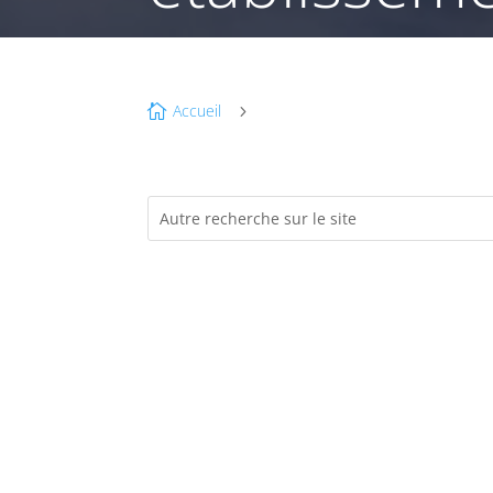
Accueil

5
é
F