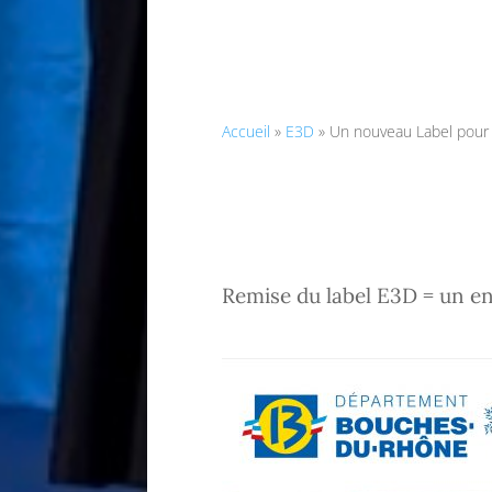
Accueil
»
E3D
»
Un nouveau Label pour 
Remise du label E3D = u
n e