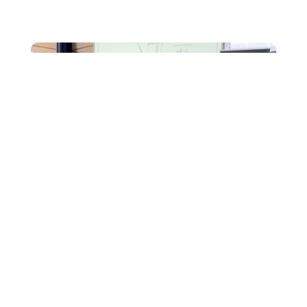
OC
Remise du label E3D = un engagement durable
récompensé ! Mercredi 1er octobre, l'établissement
Charles Péguy a été invité à la cérémonie de remise...
2
Un nouveau Label pour