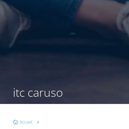
itc caruso
Accueil

5