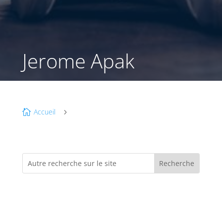
Jerome Apak
Accueil

5