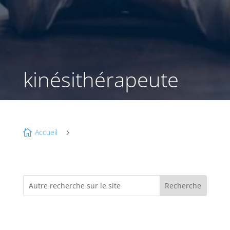
kinésithérapeute
Accueil

5