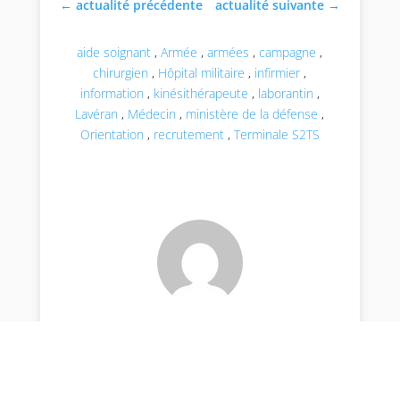
←
actualité précédente
actualité suivante
→
aide soignant
,
Armée
,
armées
,
campagne
,
chirurgien
,
Hôpital militaire
,
infirmier
,
information
,
kinésithérapeute
,
laborantin
,
Lavéran
,
Médecin
,
ministère de la défense
,
Orientation
,
recrutement
,
Terminale S2TS
par Isabelle Ambrosino