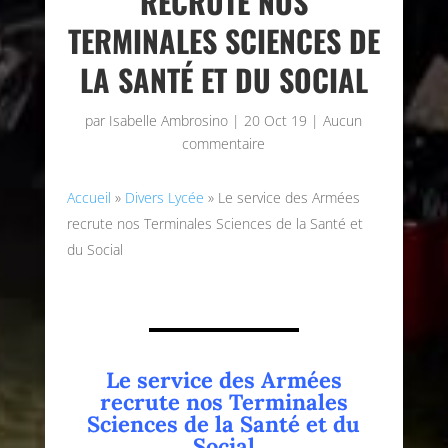
RECRUTE NOS
TERMINALES SCIENCES DE
LA SANTÉ ET DU SOCIAL
par
Isabelle Ambrosino
|
20 Oct 19
|
Aucun
commentaire
Accueil
»
Divers Lycée
»
Le service des Armées
recrute nos Terminales Sciences de la Santé et
du Social
Le service des Armées
recrute nos Terminales
Sciences de la Santé et du
Social