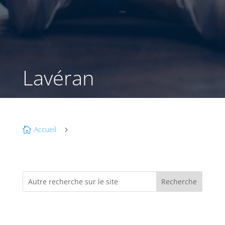
Lavéran
Accueil

5