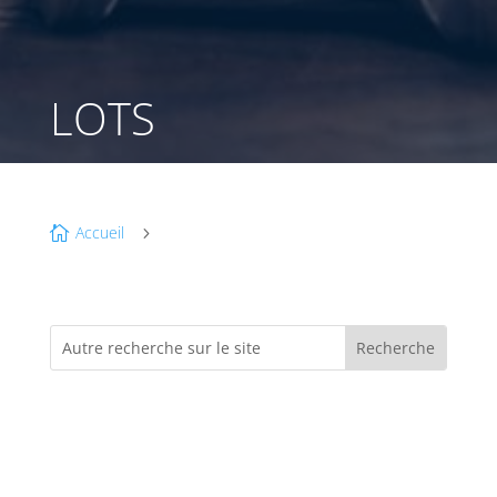
LOTS
Accueil

5