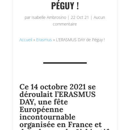
PÉGUY !
par
Isabelle Ambrosino
|
22 Oct 21
|
Aucun
commentaire
Accueil
»
Erasmus
»
L’ERASMUS DAY de Péguy !
Ce 14 octobre 2021 se
déroulait l’ERASMUS
DAY, une fête
Européenne
incontournable
organisée en France et