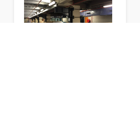
←
actualité précédente
actualité suivante
→
"concours d'affiches"
,
"professeurs de langues"
,
Buffet
,
Elèves
,
ERASMUS
,
Etudiants
,
Europe
,
LOTS
,
Stands
,
VIP