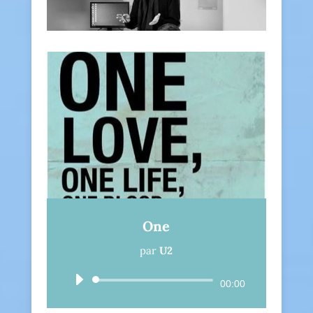
One
par
U2
Lecteur
00:00
audio