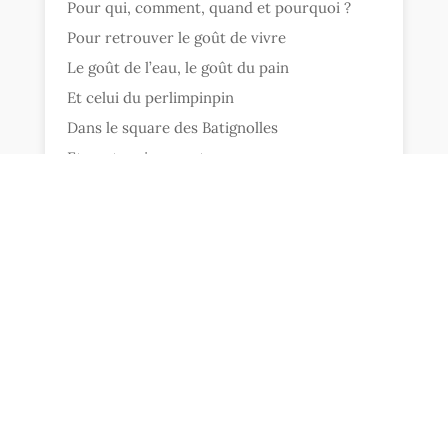
Pour qui, comment, quand et pourquoi ?
Pour retrouver le goût de vivre
Le goût de l’eau, le goût du pain
Et celui du perlimpinpin
Dans le square des Batignolles
Et contre rien, contre personne,
Contre personne et contre rien
Et pour une rose entrouverte
Pour l’accordéon qui soupire,
Et pour un souffle d’abandon
Et pour un jardin qui frissonne
Et vivre, vivre passionnément
Et ne combattre seulement
Qu’avec les feux de la tendresse
Et riche de dépossession