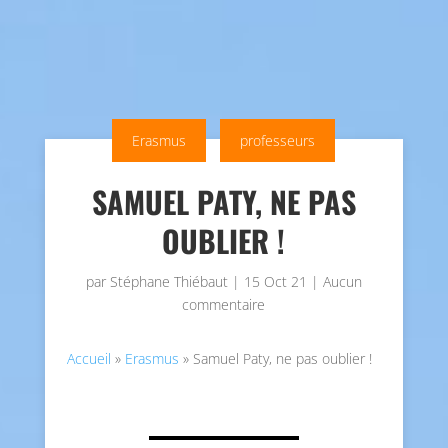
Erasmus
professeurs
SAMUEL PATY, NE PAS
OUBLIER !
par
Stéphane Thiébaut
|
15 Oct 21
|
Aucun
commentaire
Accueil
»
Erasmus
»
Samuel Paty, ne pas oublier !