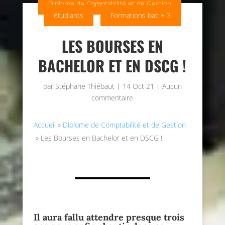
Diplome de Comptabilité et de Gestion
étudiants
Formations bac + 3
LES BOURSES EN
BACHELOR ET EN DSCG !
par
Stéphane Thiébaut
|
14 Oct 21
|
Aucun
commentaire
Accueil
»
Diplome de Comptabilité et de Gestion
»
Les Bourses en Bachelor et en DSCG !
Il aura fallu attendre presque trois