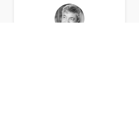
par Stéphane Thiébaut
Chef d'établissement de Charles Péguy, Lycée et
Enseignement Supérieur, responsable de
publication du site de l'établissement.
Envoyer le commentaire
Votre adresse e-mail ne sera pas publiée.
Les